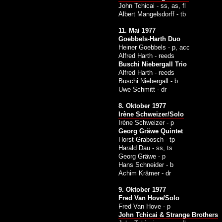
John Tchicai - ss, as, fl
Albert Mangelsdorff - tb
11. Mai 1977
Goebbels-Harth Duo
Heiner Goebbels - p, acc
Alfred Harth - reeds
Buschi Niebergall Trio
Alfred Harth - reeds
Buschi Niebergall - b
Uwe Schmitt - dr
8. Oktober 1977
Irène Schweizer/Solo
Irène Schweizer - p
Georg Gräwe Quintet
Horst Grabosch - tp
Harald Dau - ss, ts
Georg Gräwe - p
Hans Schneider - b
Achim Krämer - dr
9. Oktober 1977
Fred Van Hove/Solo
Fred Van Hove - p
John Tchicai & Strange Brothers