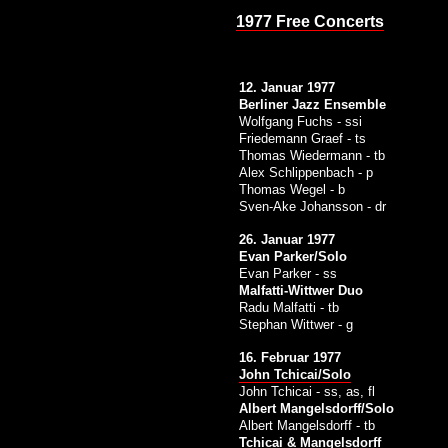
1977 Free Concerts
12. Januar 1977
Berliner Jazz Ensemble
Wolfgang Fuchs - ssi
Friedemann Graef - ts
Thomas Wiedermann - tb
Alex Schlippenbach - p
Thomas Wegel - b
Sven-Ake Johansson - dr
26. Januar 1977
Evan Parker/Solo
Evan Parker - ss
Malfatti-Wittwer Duo
Radu Malfatti - tb
Stephan Wittwer - g
16. Februar 1977
John Tchicai/Solo
John Tchicai - ss, as, fl
Albert Mangelsdorff/Solo
Albert Mangelsdorff - tb
Tchicai & Mangelsdorff