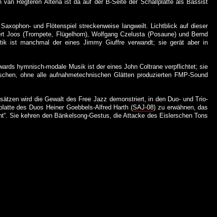
 van Regteren Altena ist da auf der B-Seite der Schallplatte als Bassist
xophon- und Flötenspiel streckenweise langweilt. Lichtblick auf dieser
bert Joos (Trompete, Flügelhorn), Wolfgang Czelusta (Posaune) und Bernd
ktik ist manchmal der eines Jimmy Giuffre verwandt; sie gerät aber in
rds hymnisch-modale Musik ist der eines John Coltrane verpflichtet; sie
ischen, ohne alle aufnahmetechnischen Glätten produzierten FMP-Sound
esätzen wird die Gewalt des Free Jazz demonstriert, in den Duo- und Trio-
lplatte des Duos Heiner Goebbels-Alfred Harth (
SAJ-08
) zu erwähnen, das
ht“. Sie kehren den Bänkelsong-Gestus, die Attacke des Eislerschen Tons