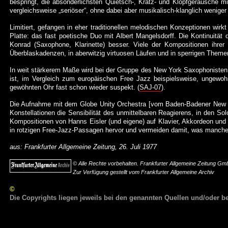
bespringt, die absonderlichsten Quietsch-, Kratz- und Klopfgeräusche mi
vergleichsweise „seriöser“, ohne dabei aber musikalisch-klanglich weniger 
Limitiert, gefangen in eher traditionellen melodischen Konzeptionen wirk
Platte: das fast poetische Duo mit Albert Mangelsdorff. Die Kontinuitä
Konrad (Saxophone, Klarinette) besser. Viele der Kompositionen ihrer S
Überblaskadenzen, in aberwitzig virtuosen Läufen und in sperrigen The
In weit stärkerem Maße wird bei der Gruppe des New York Saxophonisten 
ist, im Vergleich zum europäischen Free Jazz beispielsweise, ungewo
gewöhnten Ohr fast schon wieder suspekt. (
SAJ-07
).
Die Aufnahme mit dem Globe Unity Orchestra [vom Baden-Badener New 
Konstellationen die Sensibilität des unmittelbaren Reagierens, in den Sol
Kompositionen von Hanns Eisler (und eigene) auf Klavier, Akkordeon und
in rotzigen Free-Jazz-Passagen hervor und vermeiden damit, was manche
aus: Frankfurter Allgemeine Zeitung, 26. Juli 1977
© Alle Rechte vorbehalten. Frankfurter Allgemeine Zeitung Gmb
Zur Verfügung gestellt vom Frankfurter Allgemeine Archiv
©
Die Copyrights liegen jeweils bei den genannten Quellen und/oder be