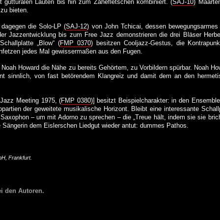
t gutturalen Lauten bis hin zum Zähefletschen kombiniert. (
SAJ-10
) Maarten
zu bieten.
t dagegen die Solo-LP (
SAJ-12
) von John Tchicai, dessen bewegungsarmes Sa
t der Jazzentwicklung bis zum Free Jazz demonstrieren die drei Bläser Her
challplatte „Blow“ (
FMP 0370
) besitzen Cooljazz-Gestus, die Kontrapun
menfetzen jedes Mal gewissermaßen aus den Fugen.
Noah Howard die Nähe zu bereits Gehörtem, zu Vorbildern spürbar. Noah Howa
hnt sinnlich, von fast betörendem Klangreiz und damit dem an den hermet
Jazz Meeting 1975, (
FMP 0380
)] besitzt Beispielcharakter: in den Ensembl
opartien der geweitete musikalische Horizont. Bleibt eine interessante Schal
 Saxophon – um mit Adorno zu sprechen – die „Treue hält, indem sie sie bric
 Sängerin dem Eislerschen Liedgut wieder antut: dummes Pathos.
H, Frankfurt.
i den Autoren.