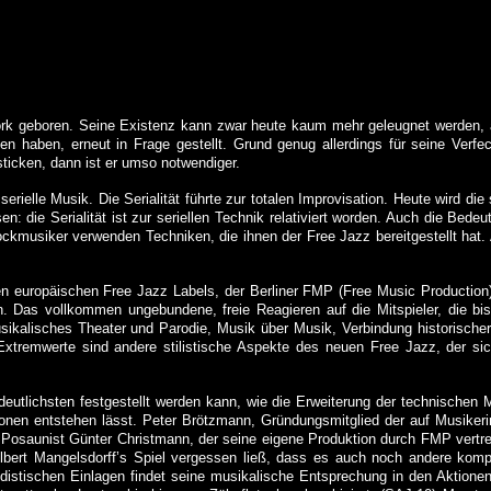
York geboren. Seine Existenz kann zwar heute kaum mehr geleugnet werden, a
sen haben, erneut in Frage gestellt. Grund genug allerdings für seine Verfe
ticken, dann ist er umso notwendiger.
elle Musik. Die Serialität führte zur totalen Improvisation. Heute wird die 
: die Serialität ist zur seriellen Technik relativiert worden. Auch die Bede
Rockmusiker verwenden Techniken, die ihnen der Free Jazz bereitgestellt hat.
n europäischen Free Jazz Labels, der Berliner FMP (Free Music Production), 
n. Das vollkommen ungebundene, freie Reagieren auf die Mitspieler, die bis
sikalisches Theater und Parodie, Musik über Musik, Verbindung historischer
xtremwerte sind andere stilistische Aspekte des neuen Free Jazz, der sic
eutlichsten festgestellt werden kann, wie die Erweiterung der technischen
onen entstehen lässt. Peter Brötzmann, Gründungsmitglied der auf Musikeri
r Posaunist Günter Christmann, der seine eigene Produktion durch FMP vertr
Albert Mangelsdorff’s Spiel vergessen ließ, dass es auch noch andere ko
distischen Einlagen findet seine musikalische Entsprechung in den Aktionen 