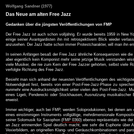
Wolfgang Sandner (1977)
Das Neue am alten Free Jazz
Gedanken über die jüngsten Veröffentlichungen von FMP
Der Free Jazz ist auch schon volljährig. Er wurde bereits 1959 in New 
einige seiner Avantgardisten ihn mit retrospektivem Blick wieder verlas
anzusehen. Der Jazz hatte schon immer Protestcharakter, will man ihn ers
In seinen Anfängen besaß der Free Jazz ähnliche Konsequenzen wie die seri
aber eigentlich kein Komponist mehr seine jetzige Musik verstanden wissen
viele Musiker, die nie zum Kern der Free Jazzer gehörten, selbst viele 
verfolgte Richtung des Free Jazz.
Besieht man sich anhand der neuesten Veröffentlichungen des wichtigste
Notwendigkeit fest, bereits von einer Post-Free-Jazz-Phase zu spreche
nunmehr eine Ausdrucksmöglichkeit unter vielen des Post-Free-Jazz. Mu
eines Ligeti, Penderecki oder Stockhausen, Ausnutzung musikalischer E
erweist.
Immer wichtiger, auch bei FMP, werden Soloprodukionen, bei denen am d
eines einstimmigen Instruments vollgültige, mehrdimensionale Kompositi
seiner Solomusik für Saxophon (
FMP 0360
) ebenso repräsentativ wie de
an Jazz erinnernden Spiel deutlich macht, wie sehr die Euphorie über 
Vexierbildern, an originellen Klang- und Geräuschkombinationen und paro