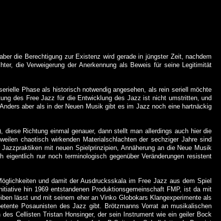
ber die Berechtigung zur Existenz wird gerade in jüngster Zeit, nachdem
chter, die Verweigerung der Anerkennung als Beweis für seine Legitimität
serielle Phase als historisch notwendig angesehen, als rein seriell möchte
utung des Free Jazz für die Entwicklung des Jazz ist nicht umstritten, und
 Anders aber als in der Neuen Musik gibt es im Jazz noch eine hartnäckig
diese Richtung einmal genauer, dann stellt man allerdings auch hier die
weilen chaotisch wirkenden Materialschlachten der sechziger Jahre sind
 Jazzpraktiken mit neuen Spielprinzipien, Annäherung an die Neue Musik
h eigentlich nur noch terminologisch gegenüber Veränderungen resistent
 Möglichkeiten und damit der Ausdrucksskala im Free Jazz aus dem Spiel
nitiative hin 1969 entstandenen Produktionsgemeinschaft FMP, ist da mit
eiben lässt und mit seinem eher an Vinko Globokars Klangexperimente als
mpetente Posaunisten des Jazz gibt. Brötzmanns Vorrat an musikalischen
des Cellisten Tristan Honsinger, der sein Instrument wie ein geiler Bock