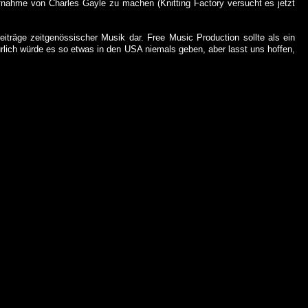
Aufnahme von Charles
Gayle
zu machen (
Knitting
Factory
versucht es jetzt
Beiträge zeitgenössischer Musik dar. Free Music
Production
sollte als ein
rlich würde es so etwas in den USA niemals geben, aber lasst uns hoffen,