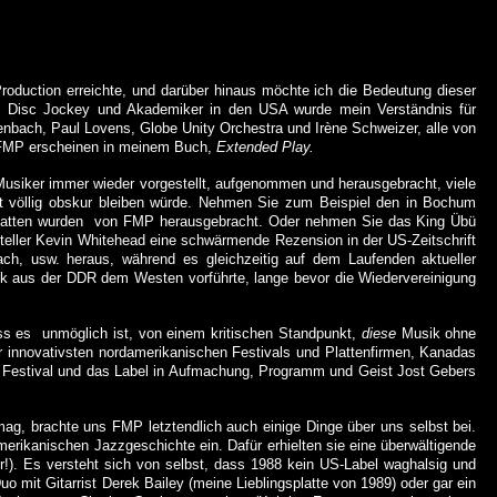
roduction
erreichte, und darüber hinaus möchte ich die Bedeutung dieser
,
Disc Jockey und Akademiker in den USA wurde mein Verständnis für
enbach
, Paul
Lovens
,
Globe
Unity
Orchestra und
Irène
Schweizer, alle von
ls FMP erscheinen in meinem Buch,
Extended
Play.
 Musiker immer wieder vorgestellt, aufgenommen und herausgebracht, viele
st völlig obskur bleiben würde. Nehmen Sie zum Beispiel den in Bochum
atten wurden
von FMP herausgebracht. Oder nehmen Sie das King
Übü
teller Kevin
Whitehead
eine schwärmende Rezension in der US-Zeitschrift
ach
, usw. heraus, während es gleichzeitig auf dem Laufenden aktueller
usik aus der DDR dem Westen vorführte, lange bevor die Wiedervereinigung
ss es
unmöglich ist, von einem kritischen Standpunkt,
diese
Musik ohne
der innovativsten nordamerikanischen Festivals und Plattenfirmen, Kanadas
s Festival und das Label in Aufmachung, Programm und Geist Jost Gebers
g, brachte uns FMP letztendlich auch einige Dinge über uns selbst bei.
erikanischen Jazzgeschichte ein. Dafür erhielten sie eine überwältigende
r!). Es versteht sich von selbst, dass 1988 kein US-Label waghalsig und
mit Gitarrist Derek Bailey (meine Lieblingsplatte von 1989) oder gar ein