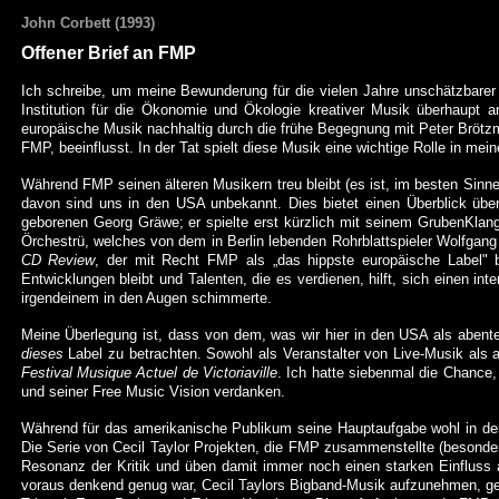
John
Corbett
(1993)
Offener Brief an FMP
Ich schreibe, um meine Bewunderung für die vielen Jahre unschätzbarer
Institution für die Ökonomie und Ökologie kreativer Musik überhaupt a
europäische Musik nachhaltig durch die frühe Begegnung mit Peter
Brötz
FMP, beeinflusst. In der Tat spielt diese Musik eine wichtige Rolle in 
Während FMP seinen älteren Musikern treu bleibt (es ist, im besten Sinn
davon sind uns in den USA unbekannt. Dies bietet einen Überblick übe
geborenen Georg
Gräwe
; er spielte erst kürzlich mit seinem
GrubenKlang
Örchestrü
, welches von dem in Berlin lebenden Rohrblattspieler Wolfgang 
CD
Review
, der mit Recht FMP als „das
hippste
europäische Label" 
Entwicklungen bleibt und Talenten, die es verdienen, hilft, sich einen 
irgendeinem in den Augen schimmerte.
Meine Überlegung ist, dass von dem, was wir hier in den USA als abent
dieses
Label zu betrachten. Sowohl als Veranstalter von Live-Musik als a
Festival
Musique
Actuel
de
Victoriaville
. Ich hatte siebenmal die Chance,
und seiner Free Music Vision verdanken.
Während für das amerikanische Publikum seine Hauptaufgabe wohl in der
Die Serie von Cecil Taylor Projekten, die FMP zusammenstellte (besonder
Resonanz der Kritik und üben damit immer noch einen starken Einfluss a
voraus denkend genug war, Cecil Taylors Bigband-Musik aufzunehmen, gesc