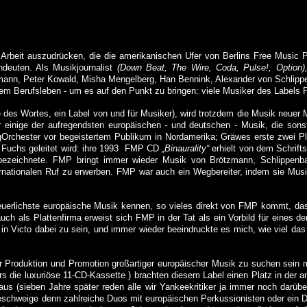
 Arbeit auszudrücken, die die amerikanischen Ufer von Berlins Free Music
P
ndeuten. Als Musikjournalist
(Down Beat,
The
Wire
, Coda, Pulse!, Option)
mann
, Peter
Kowald
, Misha
Mengelberg
,
Han
Bennink
, Alexander von
Schlipp
meinem Berufsleben - um es auf den Punkt zu bringen: viele Musiker des Labe
e des Wortes, ein Label von und für Musiker), wird trotzdem die Musik neuer
r einige der aufregendsten europäischen - und deutschen - Musik, die son
Orchester
vor begeistertem Publikum in Nordamerika;
Gräwes
erste zwei Pl
Fuchs geleitet wird: ihre 1993
FMP CD
„
Binaurality
“
erhielt von dem Schrifts
bezeichnete. FMP bringt immer wieder Musik von
Brötzmann
,
Schlippenb
internationalen Ruf zu erwerben. FMP war auch ein Wegbereiter, indem sie M
euerlichste europäische Musik kennen, so vieles direkt von FMP kommt, da
uch als Plattenfirma erweist sich FMP in der Tat als ein Vorbild für eines 
 in
Victo
dabei zu sein, und immer wieder beeindruckte es mich, wie viel da
 Produktion und Promotion großartiger europäischer Musik zu suchen sein ma
s die luxuriöse 11-CD-
Kassette )
brachten diesem Label einen Platz in der am
us (sieben Jahre später reden alle wir Yankeekritiker ja immer noch darübe
hweige denn zahlreiche Duos mit europäischen Perkussionisten oder ein Duo 