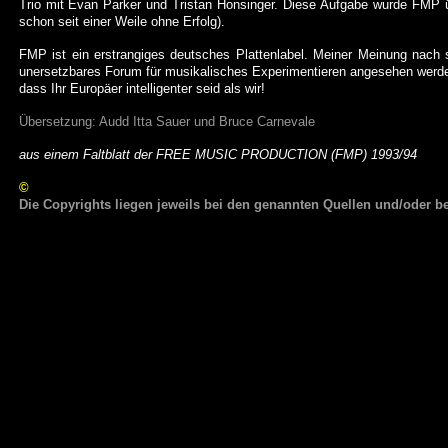
Trio mit
Evan
Parker und Tristan
Honsinger
. Diese Aufgabe wurde FMP ü
schon seit einer Weile ohne Erfolg).
FMP ist ein erstrangiges deutsches Plattenlabel. Meiner Meinung nach s
unersetzbares Forum für musikalisches Experimentieren angesehen werden;
dass Ihr Europäer intelligenter seid als wir!
Übersetzung:
Audd
Itta
Sauer und Bruce
Carnevale
aus einem Faltblatt der FREE MUSIC PRODUCTION (FMP) 1993/94
©
Die Copyrights liegen jeweils bei den genannten Quellen und/oder be