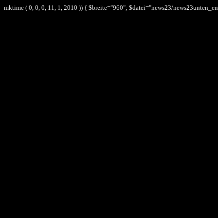
mktime ( 0, 0, 0, 11, 1, 2010 )) { $breite="960"; $datei="news23/news23unten_e