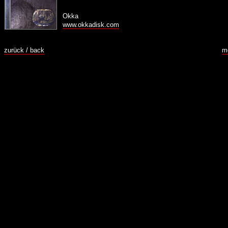
Okka
www.okkadisk.com
m
zurück / back