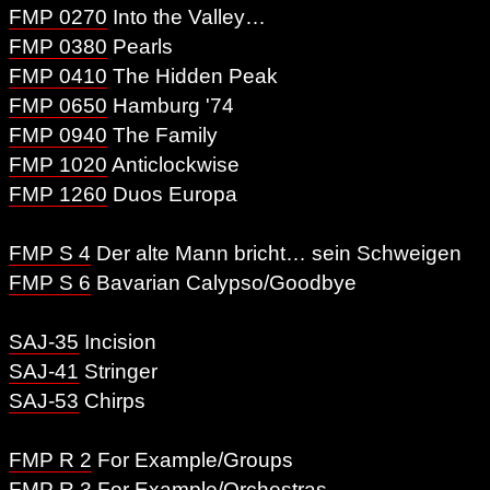
FMP 0270
Into the Valley…
FMP 0380
Pearls
FMP 0410
The Hidden Peak
FMP 0650
Hamburg '74
FMP 0940
The Family
FMP 1020
Anticlockwise
FMP 1260
Duos Europa
FMP S 4
Der alte Mann bricht… sein Schweigen
FMP S 6
Bavarian Calypso/Goodbye
SAJ-35
Incision
SAJ-41
Stringer
SAJ-53
Chirps
FMP R 2
For Example/Groups
FMP R 3
For Example/Orchestras